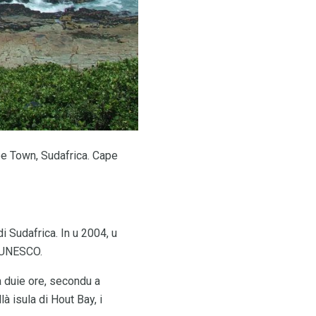
pe Town, Sudafrica. Cape
i Sudafrica. In u 2004, u
a UNESCO.
à duie ore, secondu a
à isula di Hout Bay, i