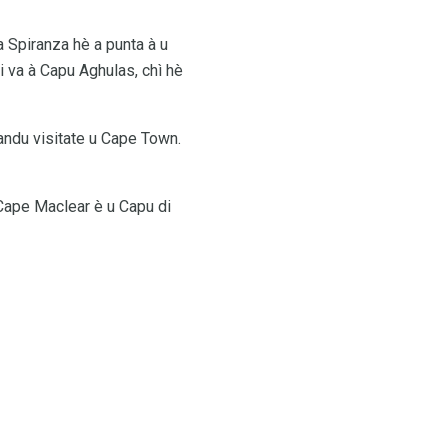
a Spiranza hè a punta à u
 si va à Capu Aghulas, chì hè
uandu visitate u Cape Town.
, Cape Maclear è u Capu di