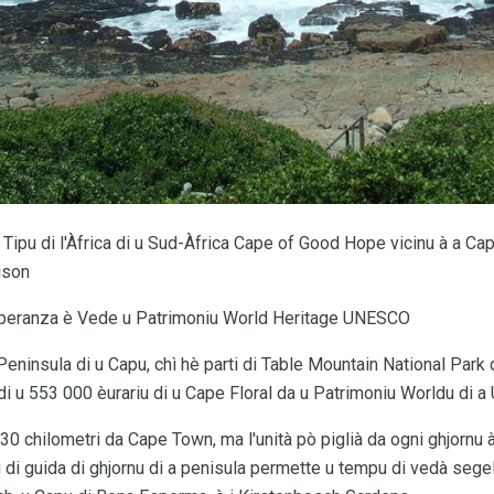
ipu di l'Àfrica di u Sud-Àfrica Cape of Good Hope vicinu à a Ca
ison
speranza è Vede u Patrimoniu World Heritage UNESCO
 Peninsula di u Capu, chì hè parti di Table Mountain National Park d
 di u 553 000 èurariu di u Cape Floral da u Patrimoniu Worldu di 
30 chilometri da Cape Town, ma l'unità pò piglià da ogni ghjornu 
u di guida di ghjornu di a penisula permette u tempu di vedà segell