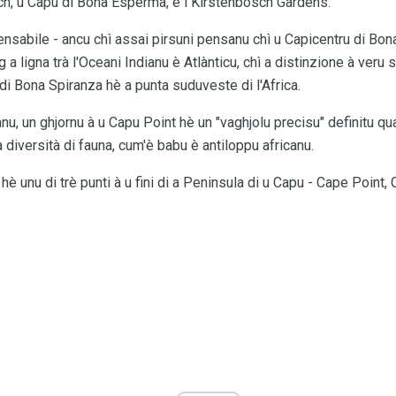
ch, u Capu di Bona Esperma, è i Kirstenbosch Gardens.
ensabile - ancu chì assai pirsuni pensanu chì u Capicentru di Bon
ng a ligna trà l'Oceani Indianu è Atlànticu, chì a distinzione à veru
di Bona Spiranza hè a punta suduveste di l'Africa.
sanu, un ghjornu à u Capu Point hè un "vaghjolu precisu" definitu q
 diversità di fauna, cum'è babu è antiloppu africanu.
è unu di trè punti à u fini di a Peninsula di u Capu - Cape Point