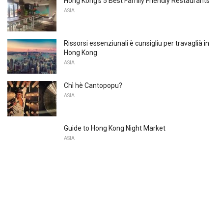
Hong Kong's 5 Best Family Friendly Restaurants
ASIA
Rissorsi essenziunali è cunsigliu per travaglià in
Hong Kong
ASIA
Chì hè Cantopopu?
ASIA
Guide to Hong Kong Night Market
ASIA