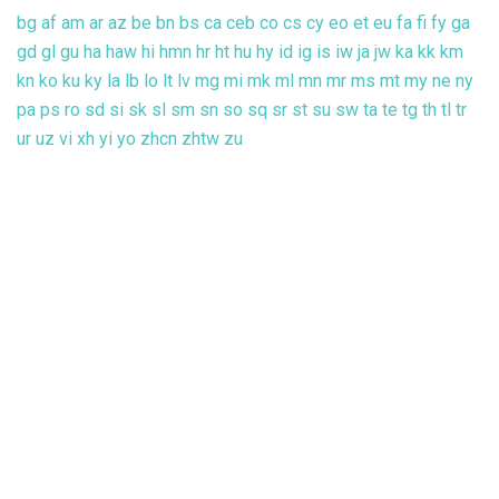
bg
af
am
ar
az
be
bn
bs
ca
ceb
co
cs
cy
eo
et
eu
fa
fi
fy
ga
gd
gl
gu
ha
haw
hi
hmn
hr
ht
hu
hy
id
ig
is
iw
ja
jw
ka
kk
km
kn
ko
ku
ky
la
lb
lo
lt
lv
mg
mi
mk
ml
mn
mr
ms
mt
my
ne
ny
pa
ps
ro
sd
si
sk
sl
sm
sn
so
sq
sr
st
su
sw
ta
te
tg
th
tl
tr
ur
uz
vi
xh
yi
yo
zhcn
zhtw
zu