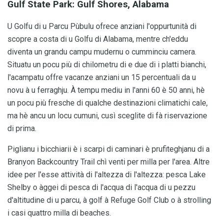
Gulf State Park: Gulf Shores, Alabama
U Golfu di u Parcu Pùbulu ofrece anziani l'oppurtunità di
scopre a costa di u Golfu di Alabama, mentre ch'eddu
diventa un grandu campu mudernu o cumminciu camera.
Situatu un pocu più di chilometru di e due di i platti bianchi,
l'acampatu offre vacanze anziani un 15 percentuali da u
novu à u ferraghju. À tempu mediu in l'anni 60 è 50 anni, hè
un pocu più fresche di qualche destinazioni climatichi cale,
ma hè ancu un locu cumuni, cusì sceglite di fà riservazione
di prima.
Piglianu i bicchiarii è i scarpi di caminari è prufiteghjanu di a
Branyon Backcountry Trail chì venti per milla per l'area. Altre
idee per l'esse attività di l'altezza di l'altezza: pesca Lake
Shelby o àggei di pesca di l'acqua di l'acqua di u pezzu
d'altitudine di u parcu, à golf à Refuge Golf Club o à strolling
i casi quattro milla di beaches.