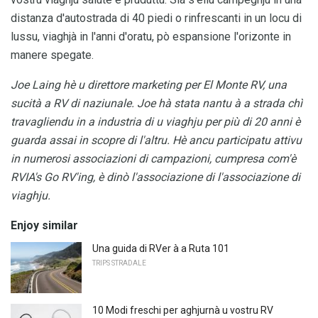
distanza d'autostrada di 40 piedi o rinfrescanti in un locu di
lussu, viaghjà in l'anni d'oratu, pò espansione l'orizonte in
manere spegate.
Joe Laing hè u direttore marketing per El Monte RV, una
sucità a RV di naziunale.
Joe hà stata nantu à a strada chì
travagliendu in a industria di u viaghju per più di 20 anni è
guarda assai in scopre di l'altru.
Hè ancu participatu attivu
in numerosi associazioni di campazioni, cumpresa com'è
RVIA's Go RV'ing, è dinò l'associazione di l'associazione di
viaghju.
Enjoy similar
Una guida di RVer à a Ruta 101
TRIPS STRADALE
10 Modi freschi per aghjurnà u vostru RV