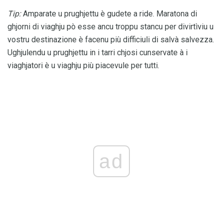
Tip:
Amparate u prughjettu è gudete a ride. Maratona di
ghjorni di viaghju pò esse ancu troppu stancu per divirtìviu u
vostru destinazione è facenu più difficiuli di salvà salvezza.
Ughjulendu u prughjettu in i tarri chjosi cunservate à i
viaghjatori è u viaghju più piacevule per tutti.
ad