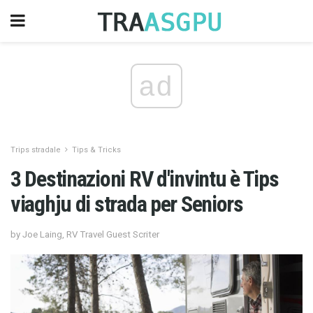
ad
Trips stradale
Tips & Tricks
3 Destinazioni RV d'invintu è Tips
viaghju di strada per Seniors
by Joe Laing, RV Travel Guest Scriter