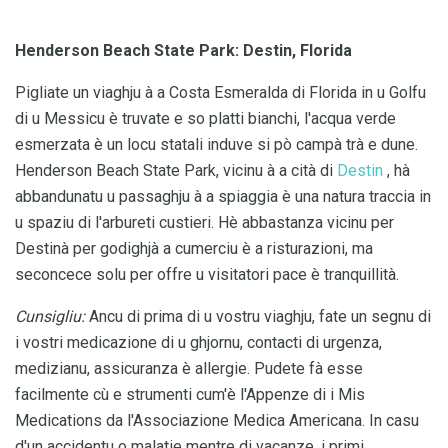
Henderson Beach State Park: Destin, Florida
Pigliate un viaghju à a Costa Esmeralda di Florida in u Golfu
di u Messicu è truvate e so platti bianchi, l'acqua verde
esmerzata è un locu statali induve si pò campà trà e dune.
Henderson Beach State Park, vicinu à a cità di
Destin
, hà
abbandunatu u passaghju à a spiaggia è una natura traccia in
u spaziu di l'arbureti custieri. Hè abbastanza vicinu per
Destinà per godighjà a cumerciu è a risturazioni, ma
seconcece solu per offre u visitatori pace è tranquillità.
Cunsigliu:
Ancu di prima di u vostru viaghju, fate un segnu di
i vostri medicazione di u ghjornu, contacti di urgenza,
medizianu, assicuranza è allergie. Pudete fà esse
facilmente cù e strumenti cum'è l'Appenze di i Mis
Medications da l'Associazione Medica Americana. In casu
d'un accidentu o malatie mentre di vacanze, i primi