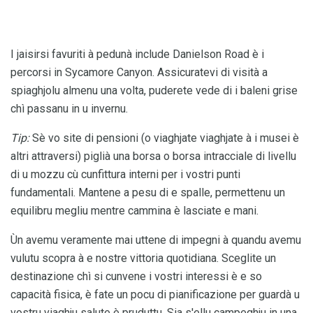
I jaisirsi favuriti à pedunà include Danielson Road è i
percorsi in Sycamore Canyon. Assicuratevi di visità a
spiaghjolu almenu una volta, puderete vede di i baleni grise
chì passanu in u invernu.
Tip:
Sè vo site di pensioni (o viaghjate viaghjate à i musei è
altri attraversi) piglià una borsa o borsa intracciale di livellu
di u mozzu cù cunfittura interni per i vostri punti
fundamentali. Mantene a pesu di e spalle, permettenu un
equilibru megliu mentre cammina è lasciate e mani.
Ùn avemu veramente mai uttene di impegni à quandu avemu
vulutu scopra à e nostre vittoria quotidiana. Sceglite un
destinazione chì si cunvene i vostri interessi è e so
capacità fisica, è fate un pocu di pianificazione per guardà u
vostru viaghju salute è pruduttu. Sia s'ellu campeghju in una