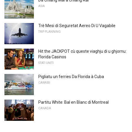
Da Chiang Mai à Chiang Rai
ASIA
Trè Mesi di Seguretat Aereo Di U Vagabile
TRIP PLANNING
Hit the JACKPOT cù queste viaghju di u ghjornu:
Florida Casinos
STATI UNITI
Pigliatu un ferries Da Florida à Cuba
CARAIBI
Partitu White: Bal en Blanc di Montreal
CANADA