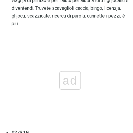
viaghjà di printable per l'aiutu per aiutà à tutti i ghjocanu è
diventendi. Truvete scavaglioli caccia, bingo, licenzja,
ghjocu, scazzicate, ricerca di parola, cunnette i pezzi, è
più.
ad
02 di 19