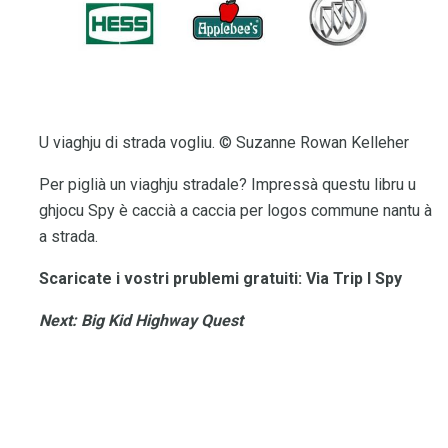
U viaghju di strada vogliu. © Suzanne Rowan Kelleher
Per piglià un viaghju stradale? Impressà questu libru u
ghjocu Spy è caccià a caccia per logos commune nantu à
a strada.
Scaricate i vostri prublemi gratuiti: Via Trip I Spy
Next: Big Kid Highway Quest