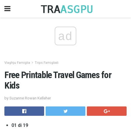
ad
Viaghju Famiglia
Trips Famigliali
Free Printable Travel Games for
Kids
by Suzanne Rowan Kelleher
01 di 19