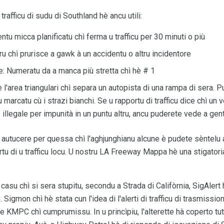
rafficu di sudu di Southland hè ancu utili:
tu micca planificatu chì ferma u trafficu per 30 minuti o più
u chì prurisce a gawk à un accidentu o altru incidentore
ne: Numeratu da a manca più stretta chì hè # 1
 l'area triangulari chì separa un autopista di una rampa di sera.
arcatu cù i strazi bianchi. Se u rapportu di trafficu dice chì un v
è illegale per impunità in un puntu altru, ancu puderete vede a gen
 autucere per quessa chì l'aghjunghianu alcune è pudete sèntelu a
rtu di u trafficu locu. U nostru LA Freeway Mappa hè una stigatoria
 casu chì si sera stupitu, secondu a Strada di Califòrnia, SigAlert 
 Sigmon chì hè stata cun l'idea di l'alerti di trafficu di trasmissio
ne KMPC chì cumprumissu. In u princìpiu, l'alterette hà coperto tutt