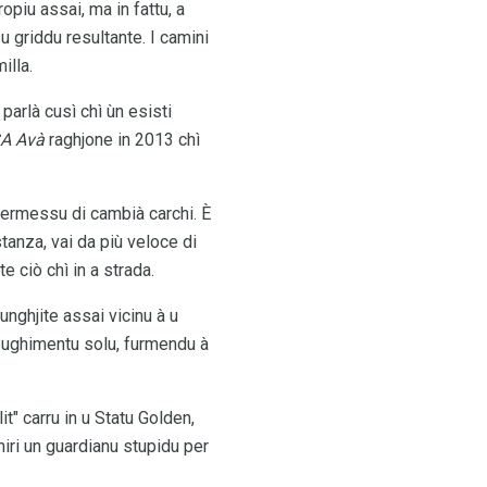
ropiu assai, ma in fattu, a
u griddu resultante. I camini
illa.
parlà cusì chì ùn esisti
A Avà
raghjone in 2013 chì
permessu di cambià carchi. È
tanza, vai da più veloce di
e ciò chì in a strada.
unghjite assai vicinu à u
Sughimentu solu, furmendu à
t" carru in u Statu Golden,
iri un guardianu stupidu per