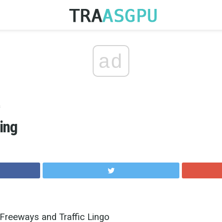
ad
s
ing
 Freeways and Traffic Lingo