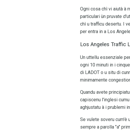
Ogni cosa chì vi aiutà à 
particulari ùn pruvate d'u
chì u trafficu desertu. I 
per entra in a Los Angel
Los Angeles Traffic
Un uttellu essenziale per
ogni 10 minuti in i cinqu
di LADOT o u situ di cunn
minimamente congestion
Quandu avete principiatu 
capiscenu l'inglesi cumu 
aghjustatu à i prublemi i
Se vulete soveru cum'è un
sempre a parolla "a" pri