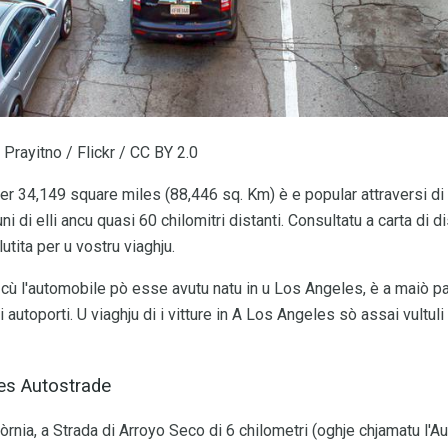
Prayitno / Flickr / CC BY 2.0
r 34,149 square miles (88,446 sq. Km) è e popular attraversi d
ni di elli ancu quasi 60 chilomitri distanti. Consultatu a carta di 
utita per u vostru viaghju.
cù l'automobile pò esse avutu natu in u Los Angeles, è a maiò par
 autoporti. U viaghju di i vitture in A Los Angeles sò assai vultu
es Autostrade
òrnia, a Strada di Arroyo Seco di 6 chilometri (oghje chjamatu l'