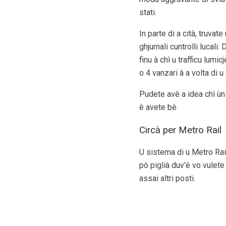
stati.
In parte di a cità, truva
ghjurnali cuntrolli lucali
finu à chì u trafficu lumi
o 4 vanzari à a volta di u
Pudete avè a idea chì ùn
è avete bè.
Circà per Metro Rail
U sistema di u Metro Rail
pò piglià duv'è vo vulete
assai altri posti.