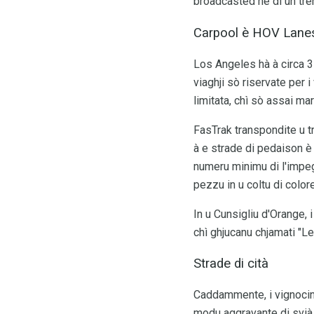
broadcasted hè di un tre
Carpool è HOV Lane
Los Angeles hà à circa 35
viaghji sò riservate per i
limitata, chì sò assai mar
FasTrak transpondite u t
à e strade di pedaison è
numeru minimu di l'impegn
pezzu in u coltu di colore
In u Cunsigliu d'Orange, 
chì ghjucanu chjamati "Le
Strade di cità
Caddammente, i vignocini c
modu aggravante di svià i