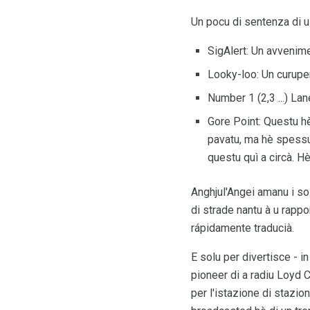
Un pocu di sentenza di u t
SigAlert: Un avvenimen
Looky-loo: Un curuper
Number 1 (2,3 ...) La
Gore Point: Questu hè
pavatu, ma hè spessu m
questu quì a circà. H
Anghjul'Angei amanu i so
di strade nantu à u rappo
rápidamente traducià.
E solu per divertisce - in
pioneer di a radiu Loyd C.
per l'istazione di stazio