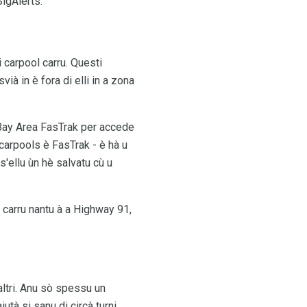
igAlerts.
 carpool carru. Questi
vià in è fora di elli in a zona
u Bay Area FasTrak per accede
carpools è FasTrak - è hà u
s'ellu ùn hè salvatu cù u
, carru nantu à a Highway 91,
 altri. Anu sò spessu un
utà si sanu di circà turni