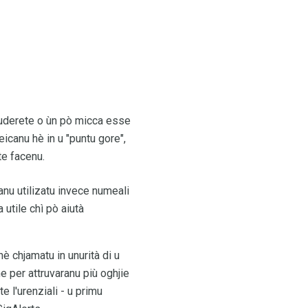
 Puderete o ùn pò micca esse
eicanu hè in u "puntu gore",
te facenu.
nu utilizatu invece numeali
 utile chì pò aiutà
hè chjamatu in unurità di u
ne per attruvaranu più oghjie
e l'urenziali - u primu