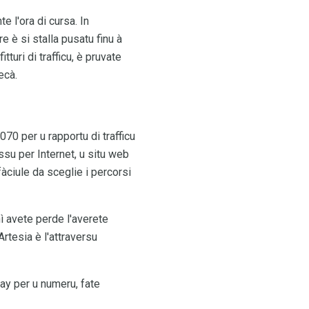
e l'ora di cursa. In
re è si stalla pusatu finu à
tturi di trafficu, è pruvate
ecà.
070 per u rapportu di trafficu
ssu per Internet, u situ web
àciule da sceglie i percorsi
hì avete perde l'averete
rtesia è l'attraversu
way per u numeru, fate