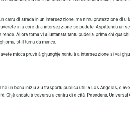
te un carru di strada in un intersezzione, ma nimu prutezzione di u
: Duverete in u core di a intersezzione se pudete. Aspittendu un scu
cje rende. Allora torna vi alluntanata tantu puderia, prima chì qualc
 ghjornu, still turnu da manca.
 avete micca pruvà à ghjunghje nantu à a intersezzione si vai ghj
 hè un bonu iniziu à u trasportu publicu utili a Los Angeles, è ave
 fà. Ghjè andatu à traversu u centru di a cità, Pasadena, Universal