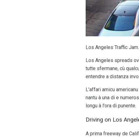
Los Angeles Traffic Jam. 
Los Angeles spreads ove
tutte sfermane, cù qualcu
entendre a distanza invol
L'affari amicu americanu 
nantu à una di e numerosi
longu à l'ora di punente.
Driving on Los Angel
A prima freeway de Calif