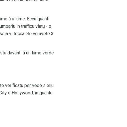
 lume à u lume. Eccu quanti
mpariu in trafficu viatu - o
hissia vi tocca. Sè vo avete 3
ustu davanti à un lume verde
te verificatu per vede s'ellu
 City è Hollywood, in quantu