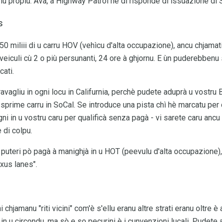
nu propiu. Avà, a Highway Patrol hè di risponde di issuazione di S
s
0 miliii di u carru HOV (vehìcu d'alta occupazione), ancu chjamati
 veiculi cù 2 o più persunanti, 24 ore à ghjornu. E ùn puderebbenu s
cati.
ravagliu in ogni locu in Califurnia, perchè pudete aduprà u vostr
 sprime carru in SoCal. Se introduce una pista chì hè marcatu per 
i in u vostru caru per qualificà senza pagà - vi sarete caru ancu 
 di colpu.
i puteri pò pagà à manighjà in u HOT (peevulu d'alta occupazione)
xus lanes".
hjamanu "riti vicini" com'è s'ellu eranu altre strati eranu oltre è
n u circondu, ma sò e so pecurini è i cunvenzioni lucali. Pudete ai