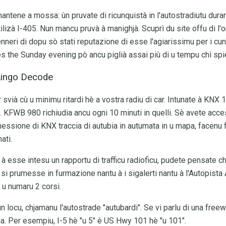
mantene a mossa: ùn pruvate di ricunquistà in l'autostradiutu durant
tilizà I-405. Nun mancu pruvà à manighjà. Scuprì du site offu di l'o
venneri di dopu sò stati reputazione di esse l'agiarissimu per i cunfi
es the Sunday evening pò ancu piglià assai più di u tempu chì spi
 Lingo Decode
 svià cù u minimu ritardi hè a vostra radiu di car. Intunate à KNX 1
e. KFWB 980 richiudia ancu ogni 10 minuti in quelli. Sè avete acce
essione di KNX traccia di autubia in autumata in u mapa, facenu f
ati.
à esse intesu un rapportu di trafficu radioficu, pudete pensate c
si prumesse in furmazione nantu à i sigalerti nantu à l'Autopista A
n u numaru 2 corsi.
 locu, chjamanu l'autostrade "autubardi". Se vi parlu di una free
ma. Per esempiu, I-5 hè "u 5" è US Hwy 101 hè "u 101".