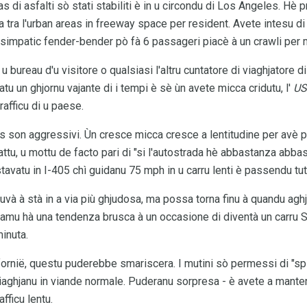
as di asfalti sò stati stabiliti è in u circondu di Los Angeles. Hè p
ra tra l'urban areas in freeway space per resident. Avete intesu di 
 simpatic fender-bender pò fà 6 passageri piacè à un crawli per m
bureau d'u visitore o qualsiasi l'altru cuntatore di viaghjatore di 
tu un ghjornu vajante di i tempi è sè ùn avete micca cridutu, l'
US
rafficu di u paese.
 son aggressivi. Ùn cresce micca cresce a lentitudine per avè 
attu, u mottu de facto pari di "si l'autostrada hè abbastanza abbas
stavatu in I-405 chì guidanu 75 mph in u carru lenti è passendu tutt
và à stà in a via più ghjudosa, ma possa torna finu à quandu aghj
ramu hà una tendenza brusca à un occasione di diventà un carru 
minuta.
ifornië, questu puderebbe smariscera. I mutini sò permessi di "spli
 viaghjanu in viande normale. Puderanu sorpresa - è avete a manten
afficu lentu.