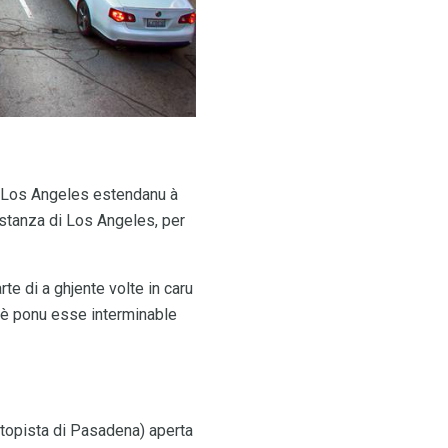
i Los Angeles estendanu à
distanza di Los Angeles, per
te di a ghjente volte in caru
li è ponu esse interminable
Autopista di Pasadena) aperta