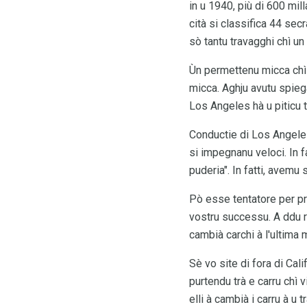
in u 1940, più di 600 mill
cità si classifica 44 sec
sò tantu travagghi chì un
Ùn permettenu micca chì u 
micca. Aghju avutu spiega
Los Angeles hà u piticu t
Conductie di Los Angeles
si impegnanu veloci. In f
puderia". In fatti, avemu 
Pò esse tentatore per pru
vostru successu. A ddu 
cambià carchi à l'ultima 
Sè vo site di fora di Cal
purtendu trà e carru chì
elli à cambià i carru à u tr