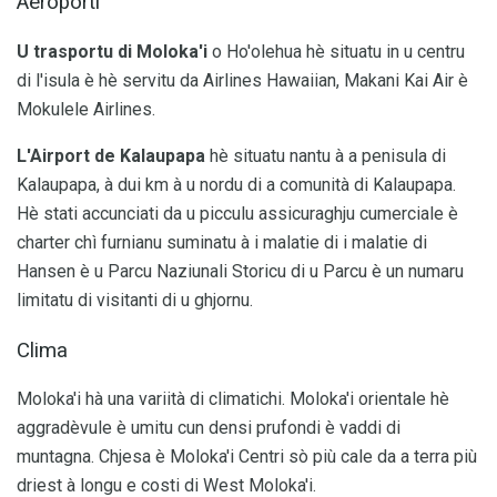
Aeroporti
U trasportu di Moloka'i
o Ho'olehua hè situatu in u centru
di l'isula è hè servitu da Airlines Hawaiian, Makani Kai Air è
Mokulele Airlines.
L'Airport de Kalaupapa
hè situatu nantu à a penisula di
Kalaupapa, à dui km à u nordu di a comunità di Kalaupapa.
Hè stati accunciati da u picculu assicuraghju cumerciale è
charter chì furnianu suminatu à i malatie di i malatie di
Hansen è u Parcu Naziunali Storicu di u Parcu è un numaru
limitatu di visitanti di u ghjornu.
Clima
Moloka'i hà una variità di climatichi. Moloka'i orientale hè
aggradèvule è umitu cun densi prufondi è vaddi di
muntagna. Chjesa è Moloka'i Centri sò più cale da a terra più
driest à longu e costi di West Moloka'i.