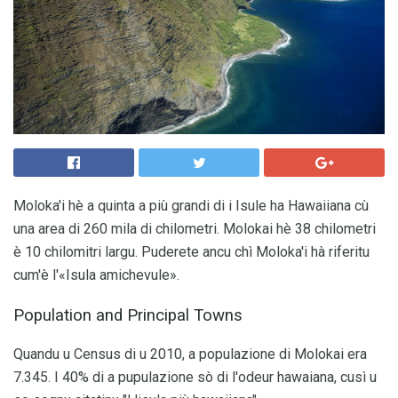
Moloka'i hè a quinta a più grandi di i Isule ha Hawaiiana cù
una area di 260 mila di chilometri. Molokai hè 38 chilometri
è 10 chilomitri largu. Puderete ancu chì Moloka'i hà riferitu
cum'è l'«Isula amichevule».
Population and Principal Towns
Quandu u Census di u 2010, a populazione di Molokai era
7.345. I 40% di a pupulazione sò di l'odeur hawaiana, cusì u