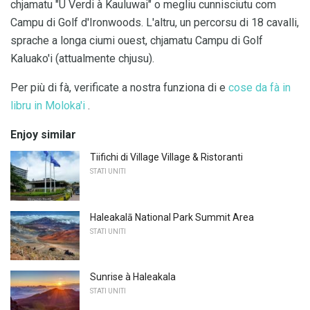
chjamatu "U Verdi à Kauluwai" o megliu cunnisciutu com
Campu di Golf d'Ironwoods. L'altru, un percorsu di 18 cavalli,
sprache a longa ciumi ouest, chjamatu Campu di Golf
Kaluako'i (attualmente chjusu).
Per più di fà, verificate a nostra funziona di e
cose da fà in
libru in Moloka'i
.
Enjoy similar
Tiifichi di Village Village & Ristoranti
STATI UNITI
Haleakalā National Park Summit Area
STATI UNITI
Sunrise à Haleakala
STATI UNITI