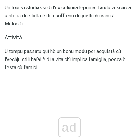
Un tour vi studiassi di l'ex colunna leprima. Tandu vi scurdà
a storia di e lotta è di u soffrenu di quelli chì vanu à
Moloca'i.
Attività
U tempu passatu quì hè un bonu modu per acquistà cù
l'vechju stili haïai è di a vita chì implica famiglia, pesca è
festa cù l'amici.
ad