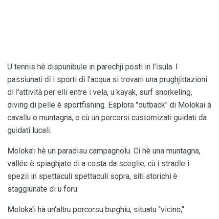
U tennis hè dispunibule in parechji posti in l'isula. I
passiunati di i sporti di l'acqua si trovani una prughjittazioni
di l'attività per elli entre i vela, u kayak, surf snorkeling,
diving di pelle è sportfishing. Esplora "outback" di Molokai à
cavallu o muntagna, o cù un percorsi customizati guidati da
guidati lucali.
Moloka'i hè un paradisu campagnolu. Ci hè una muntagna,
vallée è spiaghjate di a costa da sceglie, cù i stradle i
spezii in spettaculi spettaculi sopra, siti storichi è
staggiunate di u foru.
Moloka'i hà un'altru percorsu burghiu, situatu "vicino,"