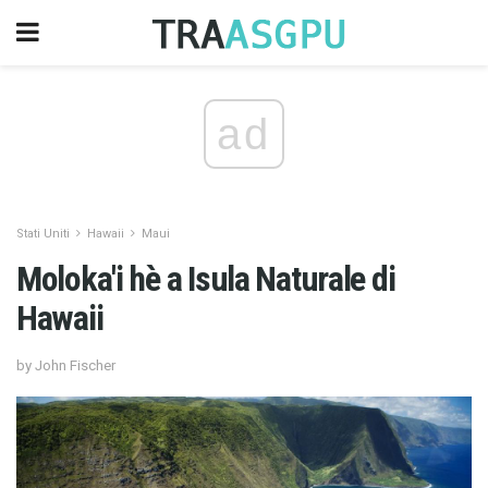
ad
Stati Uniti
Hawaii
Maui
Moloka'i hè a Isula Naturale di
Hawaii
by John Fischer