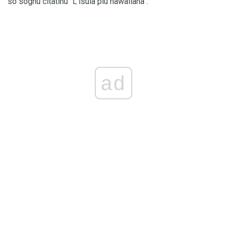
so sognu citatinu "L'isula più hawaiiana".
ad