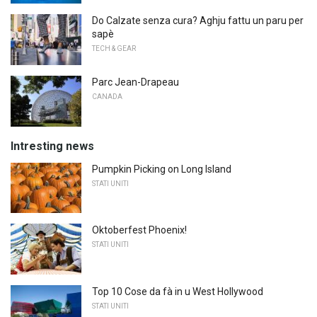
Do Calzate senza cura? Aghju fattu un paru per
sapè
TECH & GEAR
Parc Jean-Drapeau
CANADA
Intresting news
Pumpkin Picking on Long Island
STATI UNITI
Oktoberfest Phoenix!
STATI UNITI
Top 10 Cose da fà in u West Hollywood
STATI UNITI