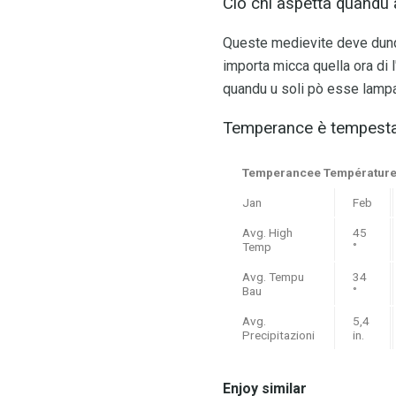
Ciò chì aspetta quandu a
Queste medievite deve dunqu
importa micca quella ora di 
quandu u soli pò esse lamp
Temperance è tempest
Temperancee Température 
Jan
Feb
Avg. High
45
Temp
°
Avg. Tempu
34
Bau
°
Avg.
5,4
Precipitazioni
in.
Enjoy similar