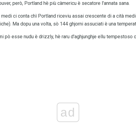
ver, però, Portland hè più càmericu è secatore l'annata sana.
edi ci conta chì Portland riceviu assai crescente di a cità medi
che). Ma dopu una volta, sò 144 ghjorni assuciati è una temperat
ni pò esse nudu è drizzly, hè raru d'aghjunghje ellu tempestoso o
ad