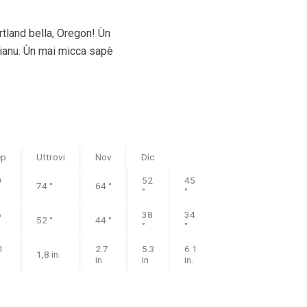
tland bella, Oregon! Ùn
sianu. Ùn mai micca sapè
ep
Uttrovi
Nov
Dic
0
52
45
74 °
64 °
°
°
6
38
34
52 °
44 °
°
°
1
2.7
5.3
6.1
1,8 in.
in
in
in.