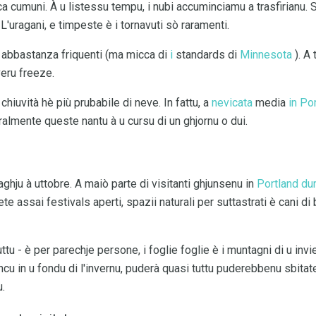
cca cumuni. À u listessu tempu, i nubi accuminciamu a trasfirianu.
L'uragani, e timpeste è i tornavuti sò raramenti.
 abbastanza friquenti (ma micca di
i
standards di
Minnesota
). A
veru freeze.
 chiuvità hè più prubabile di neve. In fattu, a
nevicata
media
in Po
almente queste nantu à u cursu di un ghjornu o dui.
aghju à uttobre. A maiò parte di visitanti ghjunsenu in
Portland dur
ete assai festivals aperti, spazii naturali per suttastrati è cani di 
ttu - è per parechje persone, i foglie foglie è i muntagni di u invie
ancu in u fondu di l'invernu, puderà quasi tuttu puderebbenu sbitat
u.