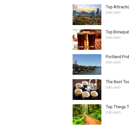
Top Attracti
STATI UNITI
Top Brewpub
STATI UNITI
Portland Pri
STATI UNITI
The Best Tea
STATI UNITI
Top Things T
STATI UNITI