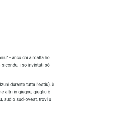
niu" - ancu chì a realtà hè
è sicondu, i so invintati sò
uni durante tutta l'estiu), è
e altri in giugnu, giugliu è
cu, sud o sud-ovest, trovi u