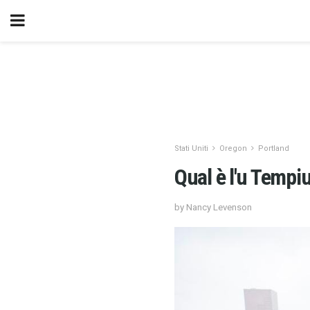
Stati Uniti
Oregon
Portland
Qual è l'u Tempi
by Nancy Levenson