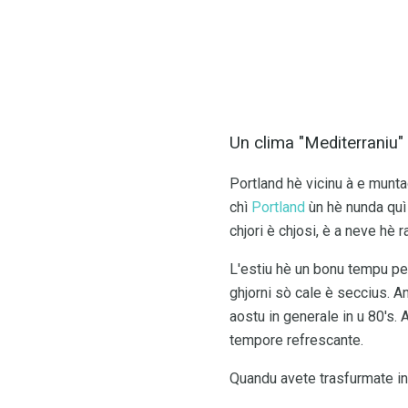
Un clima "Mediterraniu"
Portland hè vicinu à e muntag
chì
Portland
ùn hè nunda quì v
chjori è chjosi, è a neve hè r
L'estiu hè un bonu tempu per 
ghjorni sò cale è seccius. Anc
aostu in generale in u 80's. A
tempore refrescante.
Quandu avete trasfurmate in