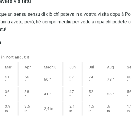
vete visitatu
e un sensu sensu di ciò chì pateva in a vostra visita dopu à Por
l'annu avete, però, hè sempri megliu per vede a ropa chì pudete 
atu!
a
in Portland, OR
Mar
Apr
Maghju
Jun
Jul
Aug
S
51
56
67
74
8
60 °
78 °
°
°
°
°
°
36
38
47
52
5
41 °
56 °
°
°
°
°
°
3,9
3,6
2,1
1,5
.6
1.
2,4 in.
in.
in.
in.
in.
in.
in.