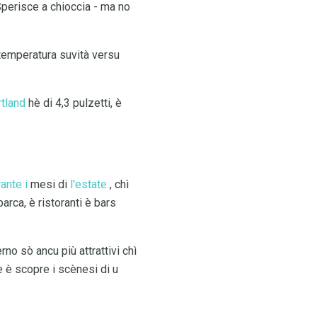
 Sperisce a chioccia - ma no
 temperatura suvità versu
rtland
hè di 4,3 pulzetti, è
ante i
mesi di
l'estate
, chì
barca, è ristoranti è bars
rno sò ancu più attrattivi chì
e è scopre i scènesi di u