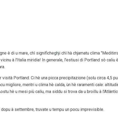
ne è di u mare, chì significheghji chì hà chjamatu clima "Meditirra
icinu à l'Italia miridia! In generale, l'estiusi di Portland sò caliu 
ara.
visità Portland. Ci hè una picca precipitazione (solu circa 4,5 pulz
u migliore, mentri u clima hè calda, ùn hè raramenti cale: altitudin
ostu hè u mesi più caliu, ma siddu si trova da u broillu à l'Atlànti
 dopu à settembre, truvate u tempu un pocu imprevisible.