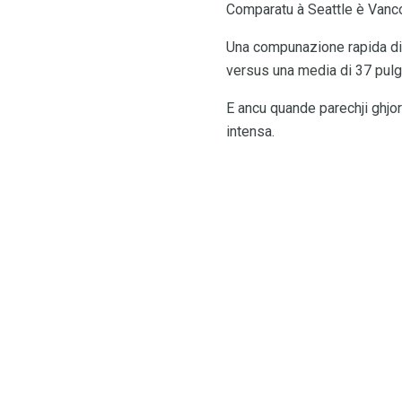
Comparatu à Seattle è Vancou
Una compunazione rapida di m
versus una media di 37 pulgi
E ancu quande parechji ghjor
intensa.