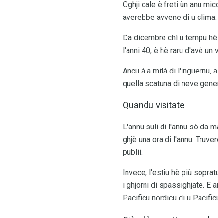
Oghji cale è freti ùn anu mi
averebbe avvene di u clima. 
Da dicembre chì u tempu hè
l'anni 40, è hè raru d'avè un 
Ancu à a mità di l'inguernu, a
quella scatuna di neve gener
Quandu visitate
L'annu suli di l'annu sò da m
ghjè una ora di l'annu. Truver
publii.
Invece, l'estiu hè più sopratu
i ghjorni di spassighjate. E 
Pacificu nordicu di u Pacific