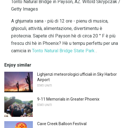
Tonto Natural Bridge in Payson, AZ. Witold Skrypczak /
Getty Images
A ghjurnata sana - più di 12 ore - pienu di musica,
ghjoculi, attività, alimentazione, divertimentu è
pirotecnia. Sapete chì Payson hè di circa 20 ° F è più
frescu chì hè in Phoenix? Hè u tempu perfettu per una
camicia in
Tonto Natural Bridge State Park
.
Enjoy similar
Lighjenzi meteorologici ufficiali in Sky Harbor
Airport
STATI UNITI
9-11 Memorials in Greater Phoenix
STATI UNITI
Cave Creek Balloon Festival