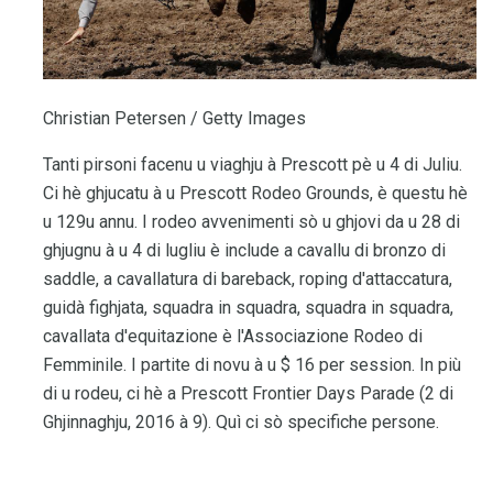
Christian Petersen / Getty Images
Tanti pirsoni facenu u viaghju à Prescott pè u 4 di Juliu.
Ci hè ghjucatu à u Prescott Rodeo Grounds, è questu hè
u 129u annu. I rodeo avvenimenti sò u ghjovi da u 28 di
ghjugnu à u 4 di lugliu è include a cavallu di bronzo di
saddle, a cavallatura di bareback, roping d'attaccatura,
guidà fighjata, squadra in squadra, squadra in squadra,
cavallata d'equitazione è l'Associazione Rodeo di
Femminile. I partite di novu à u $ 16 per session. In più
di u rodeu, ci hè a Prescott Frontier Days Parade (2 di
Ghjinnaghju, 2016 à 9). Quì ci sò specifiche persone.