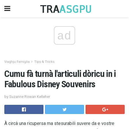
ad
Viaghju Famiglia
Tips & Tricks
Cumu fà turnà l'articuli dòricu in i
Fabulous Disney Souvenirs
by Suzanne Rowan Kelleher
À circà una ricupersa ma stesurabili suvere da e vostre