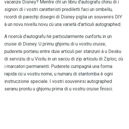
vacanze Disney? Mentre chì un libru d'autografu chinu di i
signori di i vostri caratteristi prediletti faci un ombellu,
ricordi di parechji disegni di Disney piglia un souvenirs DIY
à un novu nivellu novu cù una varietà d'articuli autographed.
A ricercà d'autografu hè particularmente cunfortu in un
cruise di Disney. U primu ghjornu di u vostru cruise,
puderete portanu entre duie articuli per stanzuni à u Desku
di serviziu di u Visitu in un saccu di zip articulu di Ziploc, cù
i marcatori permanenti. Puderete cumpagnà una forma
rapida cù u vostru nome, u numaru di stantomba è ogni
instruczione speciale. I vostri souvenirsi autographed
seranu prontu u ghjornu prima di u vostru cruise finisci.