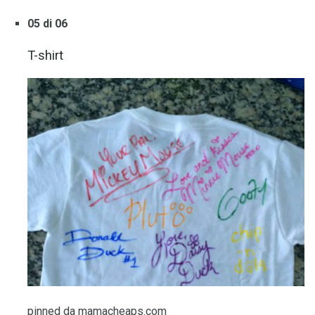
05 di 06
T-shirt
pinned da mamacheaps.com