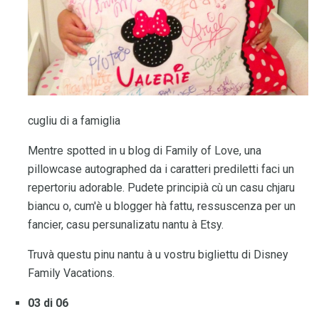
cugliu di a famiglia
Mentre spotted in u blog di Family of Love, una
pillowcase autographed da i caratteri prediletti faci un
repertoriu adorable. Pudete principià cù un casu chjaru
biancu o, cum'è u blogger hà fattu, ressuscenza per un
fancier, casu persunalizatu nantu à Etsy.
Truvà questu pinu nantu à u vostru bigliettu di Disney
Family Vacations.
03 di 06