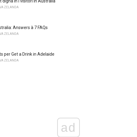
 digna in i visitori in Australia
OVA ZELANDA
ustralia: Answers à 7 FAQs
OVA ZELANDA
s per Get a Drink in Adelaide
OVA ZELANDA
ad