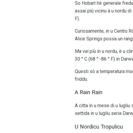
So Hobart hè generale fredu
assai più vicinu à u nordu di
F).
Curiosamente, in u Centru Ro
Alice Springs possa un rang m
Ma vai più in u nordu, è u cli
30 ° C (68 ° -86 ° F) in Darwi
Questi sò a temperatura mode
friddu.
A Rain Rain
A citta in u mese di u lugl
settida in u lugliu seria Da
U Nordicu Tropulicu