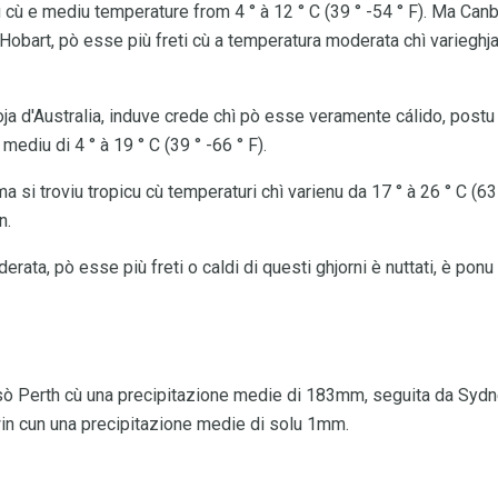
 cù e mediu temperature from 4 ° à 12 ° C (39 ° -54 ° F). Ma Can
 Hobart, pò esse più freti cù a temperatura moderata chì varieghja 
ja d'Australia, induve crede chì pò esse veramente cálido, postu c
ediu di 4 ° à 19 ° C (39 ° -66 ° F).
ma si troviu tropicu cù temperaturi chì varienu da 17 ° à 26 ° C (63 
n.
rata, pò esse più freti o caldi di questi ghjorni è nuttati, è ponu
iu sò Perth cù una precipitazione medie di 183mm, seguita da Syd
rwin cun una precipitazione medie di solu 1mm.