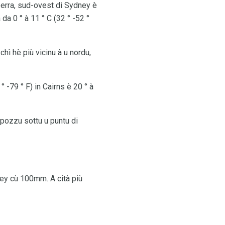
berra, sud-ovest di Sydney è
da 0 ° à 11 ° C (32 ° -52 °
hì hè più vicinu à u nordu,
° -79 ° F) in Cairns è 20 ° à
 pozzu sottu u puntu di
ney cù 100mm. A cità più