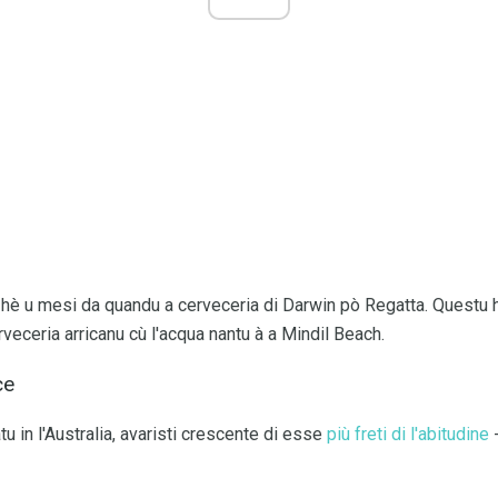
iu hè u mesi da quandu a cerveceria di Darwin pò Regatta. Questu 
erveceria arricanu cù l'acqua nantu à a Mindil Beach.
ce
u in l'Australia, avaristi crescente di esse
più freti di l'abitudine
-