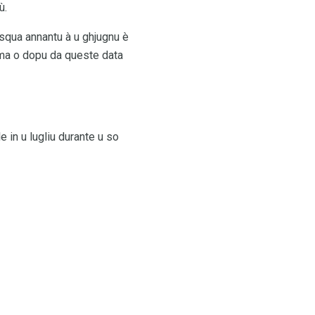
ù.
asqua annantu à u ghjugnu è
rima o dopu da queste data
 in u lugliu durante u so