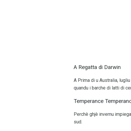
A Regatta di Darwin
A Prima di u Australia, lugl
quandu i barche di latti di c
Temperance Temperan
Perchè ghjè invernu impiegat
sud.