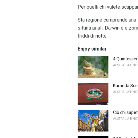
Per quelli chì vulete scappar
Sta regione cumprende una zo
sittintriunali, Darwin è e zon
friddi di notte.
Enjoy similar
4 Quintessen
AUSTRALIA È N
Kuranda Sce
AUSTRALIA È N
Ciò chì sape
AUSTRALIA È N