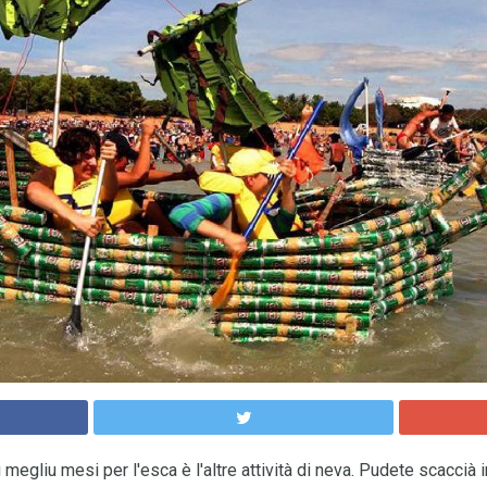
 i megliu mesi per l'esca è l'altre attività di neva. Pudete scacci