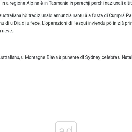
n a regione Alpina è in Tasmania in parechji parchi naziunali altit
australiana hè tradiziunale annunzià nantu à a festa di Cumprà P
nu di u Dia di u fece. L'operazioni di l'esqui inviendu pò inizià p
i neve.
australianu, u Montagne Blava à punente di Sydney celebra u Natale
ad