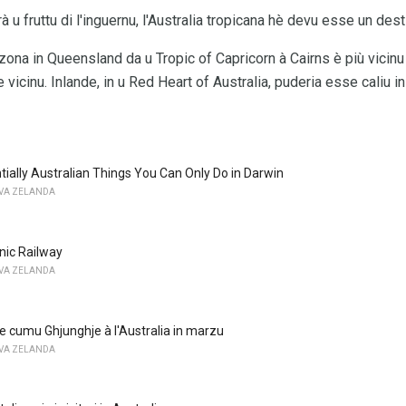
à u fruttu di l'inguernu, l'Australia tropicana hè devu esse un dest
na in Queensland da u Tropic of Capricorn à Cairns è più vicinu à 
e vicinu. Inlande, in u Red Heart of Australia, puderia esse caliu in 
tially Australian Things You Can Only Do in Darwin
OVA ZELANDA
nic Railway
OVA ZELANDA
te cumu Ghjunghje à l'Australia in marzu
OVA ZELANDA