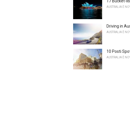
17 Bucket-list
AUSTRALIA È N
Driving in A
AUSTRALIA È N
10 Posti Spot
AUSTRALIA È N