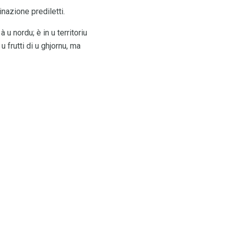
inazione prediletti.
u nordu; è in u territoriu
u frutti di u ghjornu, ma